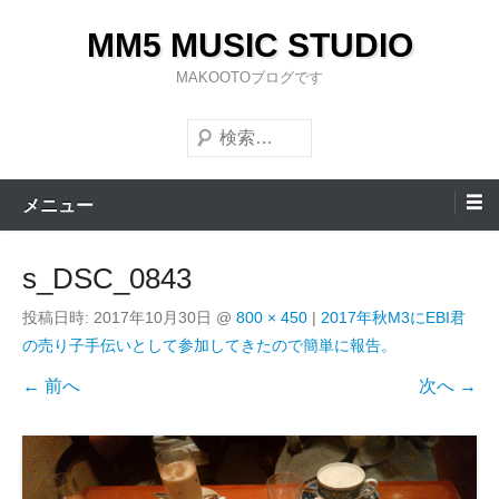
コ
MM5 MUSIC STUDIO
ン
テ
MAKOOTOブログです
ン
検
ツ
索
へ
ス
メニュー
キ
ッ
s_DSC_0843
プ
投稿日時:
2017年10月30日
@
800 × 450
|
2017年秋M3にEBI君
の売り子手伝いとして参加してきたので簡単に報告。
← 前へ
次へ →